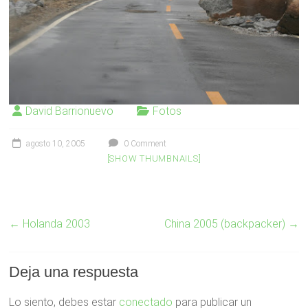
David Barrionuevo
Fotos
agosto 10, 2005
0 Comment
[SHOW THUMBNAILS]
←
Holanda 2003
China 2005 (backpacker)
→
Deja una respuesta
Lo siento, debes estar
conectado
para publicar un