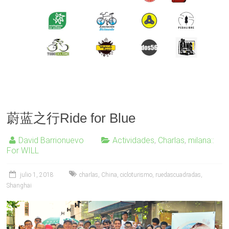
蔚蓝之行Ride for Blue
David Barrionuevo
Actividades
,
Charlas
,
milana::
For WILL
julio 1, 2018
charlas
,
China
,
cicloturismo
,
ruedascuadradas
,
Shanghai