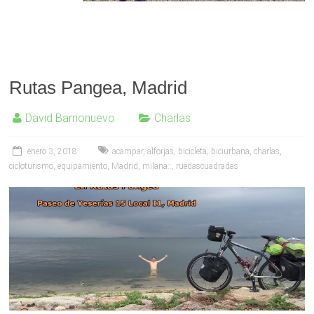
Rutas Pangea, Madrid
David Barrionuevo
Charlas
enero 3, 2018
acampar
,
alforjas
,
bicicleta
,
biciurbana
,
charlas
,
cicloturismo
,
equipamiento
,
Madrid
,
milana::
,
ruedascuadradas