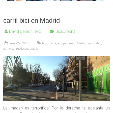
carril bici en Madrid
David Barrionuevo
Bici Urbana
enero 26, 2018
biciurbana
,
equipamiento
,
Madrid
,
movilidad
,
participa
,
ruedascuadradas
La imagen es terrorífica. Por la derecha te adelanta un