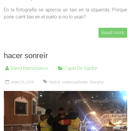
En la fotografía se aprecia un taxi en la izquierda. Porque
pone carril taxi en el suelo si no lo usan?
Read more
hacer sonreír
David Barrionuevo
Cajón De Sastre
enero 26, 2018
Madrid
,
ruedascuadradas
,
Shanghai