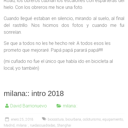
Road, los obreros cubrían los escalones con esparteras del
hielo. Con los obreros me hice una foto.
Cuando llegué estaban en silencio, mirando al suelo, al final
del rastrillo. Nos hicimos dos fotos y cuando me fui
sonreían.
Se que a todos no les he hecho reír. A todos esos les
prometo que mejoraré. Papá papá parará papá!!!!!
(mi cuñado no fue el único que había ido en bicicleta al
local, yo también)
milana:: intro 2018
David Barrionuevo
milana::
enero 25, 2018
bicicostura
,
biciurbana
,
cicloturismo
,
equipamiento
,
Madrid
,
milana::
,
ruedascuadradas
,
Shanghai