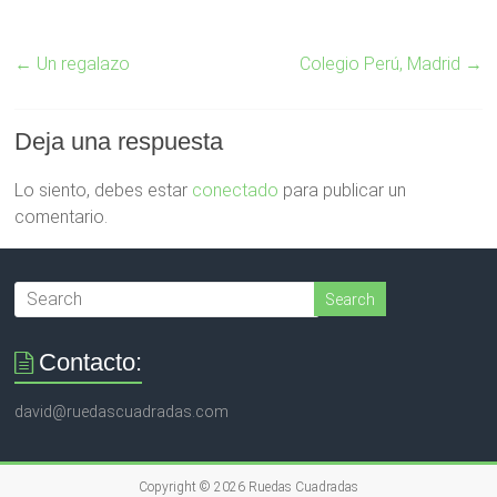
←
Un regalazo
Colegio Perú, Madrid
→
Deja una respuesta
Lo siento, debes estar
conectado
para publicar un
comentario.
Contacto:
david@ruedascuadradas.com
Copyright © 2026
Ruedas Cuadradas