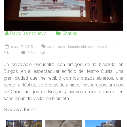
David Barrionuevo
Charlas
marzo 7, 2015
cicloturismo
,
elmundoenbicicleta
,
Madrid
,
Pekín
0 Comment
Un agradable encuentro con amigos de la bicicleta en
Burgos, en el espectacular edificio del teatro Clunia. Una
gran ciudad que me recibió con los brazos abiertos, una
gente fantástica, sorpresas de amigos inesperados, amigos
de China, amigos de Burgos y nuevos amigos para quien
sabe algún día visitar en bicicleta.
Gracias a todos!