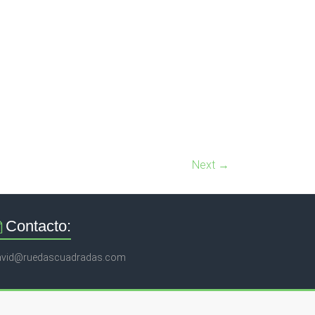
Next →
Contacto:
avid@ruedascuadradas.com