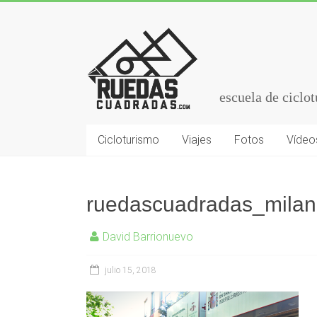
escuela de ciclo
Cicloturismo
Viajes
Fotos
Vídeo
ruedascuadradas_milana
David Barrionuevo
julio 15, 2018