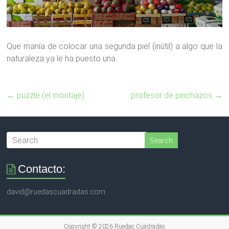
Que manía de colocar una segunda piel (inútil) a algo que la
naturaleza ya le ha puesto una.
←
puzzle (el montaje)
profesor de pinchazos
→
Contacto:
david@ruedascuadradas.com
Copyright © 2026
Ruedas Cuadradas