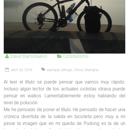
David Barrionuevo
Cicloturismo
abril 30, 2018
acampar
,
alforjas
,
China
,
Shanghai
Al leer el título se puede pensar que vamos muy rápido.
Incluso algún lector de los actuales ciclistas strava puede
pensar en watios. Lamentablemente estoy hablando del
nivel de polución.
Me he pensado de poner el título. He pensado de hacer una
crónica divertida de la salida en bicicleta pero muy a mi
pesar la imagen que en mi queda de Pudong es la de un