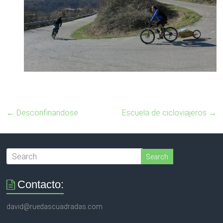
←
Desconfinandose
Escuela de cicloviajeros
→
Contacto:
david@ruedascuadradas.com