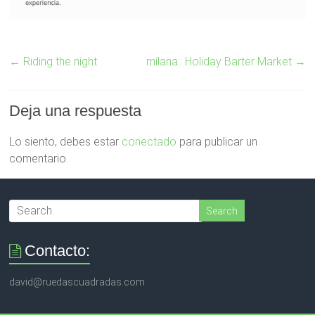
←
Riding the night
milana:: Holiday Barter Market
→
Deja una respuesta
Lo siento, debes estar
conectado
para publicar un
comentario.
Contacto:
david@ruedascuadradas.com