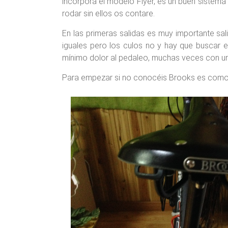
incorpora el modelo Flyer, es un buen sistema
rodar sin ellos os contare.
En las primeras salidas es muy importante sali
iguales pero los culos no y hay que buscar el
mínimo dolor al pedaleo, muchas veces con un 
Para empezar si no conocéis Brooks es como e