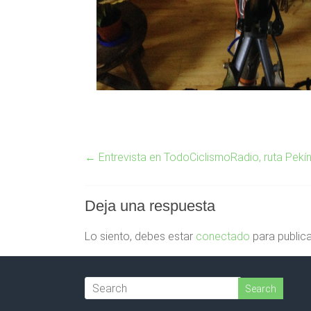
←
Entrevista en TodoCiclismoRadio, ruta Pekí
Deja una respuesta
Lo siento, debes estar
conectado
para publica