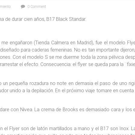
miento
0 Comment
 ha de durar cien años, B17 Black Standar.
 me engañaron (Tienda Calmera en Madrid), fue el modelo Flye
 diseñado para caderas femeninas. No es tan importante dijeron, p
isquiones. Con el modelo S se me duerme toda la zona pélvica d
arrestar el efecto. Consecuencia: el flyer se queda para la ¨fixi
lvo un pequeña rozadura no note en demasia el paso de uno r
sudor unido a la depilación. En el próximo viaje tomare en cuenta
uidare con Nivea. La crema de Brooks es demasiado cara y los e
en el Flyer son de latón martillados a mano y el B17 son Inox.