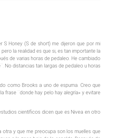
r S Honey (S de short) me dijeron que por mi
ero la realidad es que si, es tan importante la
espués de varias horas de pedaleo. He cambiado
e¨. No distancias tan largas de pedaleo u horas
igido como Brooks a uno de espuma. Creo que
 la frase ¨donde hay pelo hay alegría» y evitare
studios científicos dicen que es Nivea en otro
 La otra y que me preocupa son los muelles que