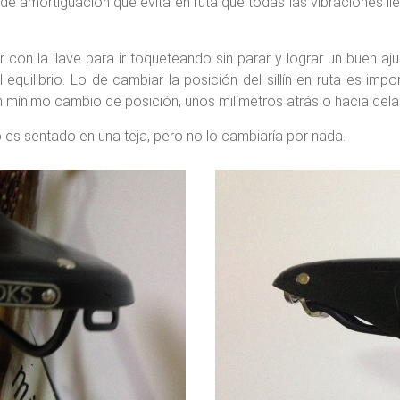
 de amortiguación que evita en ruta que todas las vibraciones ll
r con la llave para ir toqueteando sin parar y lograr un buen aju
 equilibrio. Lo de cambiar la posición del sillín en ruta es im
mínimo cambio de posición, unos milímetros atrás o hacia delan
s sentado en una teja, pero no lo cambiaría por nada.