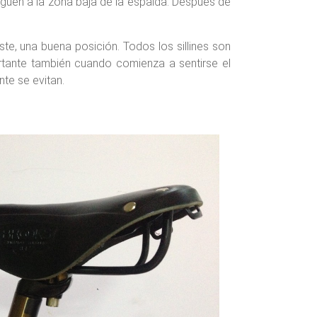
eguen a la zona baja de la espalda. Después de
ste, una buena posición. Todos los sillines son
portante también cuando comienza a sentirse el
te se evitan.