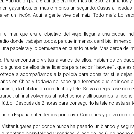
otel. Habitación para 6 aunque éramos mas de 300. 2 humanos y
da en gayumbos, en mas o menos un segundo. Casas alineadas de l
ina en un rincón. Aqui la gente vive del maíz. Todo maíz. Lo 
l mar, que era el objetivo del viaje, llegar a una ciudad ind
dio donde trabajan todos, parque inmenso, carril bici inmenso, 
s una papelera y lo demuestra en cuanto puede. Mas cerca del 
e. Para encontrarlo visitas a varios de ellos. Habíamos olvida
o algunos de ellos tiene licencia para recibir ¨laowae¨ , que es
ofrece a acompañarnos a la policía para consultar si le deja
 años en China y todavía no sabe que tenemos que salir con el
l paraíso,a la habitación con ducha y tele. Se va a registrase con
strarse , al final volvemos al hotel señor y allí pasamos la noch
 el fútbol. Después de 2 horas para conseguirlo la tele no esta 
e lo que en España entendemos por playa. Camiones y polvo como
. Visitar lugares por donde nunca ha pasado un blanco y segu
edia montaña, hospitalidad y sonrisas. A eso de las 6, de noch