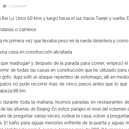
0 Comment
 Bei Lu. Unos 60 kms y luego hacia el sur, hacia Tianjin y vuelta
ndarias o caminos.
era mi primera vez que llevaba peso en la rueda delantera y como 
una casa en construcción alicatada.
ra que madrugar! y después de la parada para comer, empezó el 
mir. de todas las casas en construcción que he utilizado para
 grifo. Aquí sufrí un ataque repentino de estomago, allí en medio
apatos no pude recorrer mas de cinco pasos antes que lo que 
cabeza.88 km.
o durante toda la mañana, hicimos paradas en restaurantes de
 de las afueras de Beijing. En estos parajes el nivel del volume
s de preguntar varias veces, rodear la casa, volver a pregunta
a. El baño para aguas menores enfrente de la puerta y aguas ma