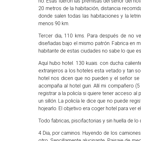
río. Esas fueron las premisas del señor del h
20 metros de la habitación, distancia recorri
donde salen todas las habitaciones y la letr
menos 90 km.
Tercer dia, 110 kms. Para después de no ver e
diseñadas bajo el mismo patrón. Fabrica en me
habitante de estas ciudades no sabe lo que e
Aquí hubo hotel. 130 kuais. con ducha calient
extranjeros a los hoteles esta vetado y tan sol
hotel nos dicen que no pueden y el señor se 
acompaña al hotel guiri. Allí mi compañero (5
registrar a la policía si quiere tener acceso a
un sillón. La policía le dice que no puede regi
hojearlo. El objetivo era coger hotel para ver
Todo fabricas, piscifactorias y sin huella d
4 Dia, por caminos. Huyendo de los camiones
otro. Sencillamente alucinante. Paisaje de m