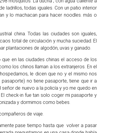
 298 mosquitos. La ducha , con agua caliente a
adrillos, todas iguales. Con un patio interior
secan y lo machacan para hacer noodles. más o
ustrial china. Todas las ciudades son iguales,
caos total de circulación y mucha suciedad. El
mar plantaciones de algodón, uvas y ganado.
do que en las ciudades chinas el acceso de los
 como los chinos llaman a los extranjeros. En el
n hospedarnos, le dicen que no y el mismo nos
 pasaporte) no tiene pasaporte, tiene que ir a
 el señor de nuevo a la policía y yo me quedo en
e. El check-in fue tan solo coger mi pasaporte y
sintonizada y dormimos como bebes.
 compañeros de viaje.
ramente pase tiempo hasta que volver a pasar
e cerrada preguntamos en una casa donde había