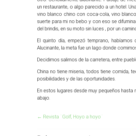
un restaurante, o algo parecido a un hotel.
vino blanco chino con coca-cola, vino blanco
suerte para mi no bebo y con eso se difumina 
del brindis, en su moto sin luces , por un cami
El quinto día, empezó temprano, habíamos q
Alucinante, la meta fue un lago donde comimos 
Decidimos salirnos de la carretera, entre pue
China no tiene miseria, todos tiene comida, te
posibilidades y de las oportunidades.
En estos lugares desde muy pequeños hasta mu
abajo.
←
Revista ¨Golf, Hoyo a hoyo¨