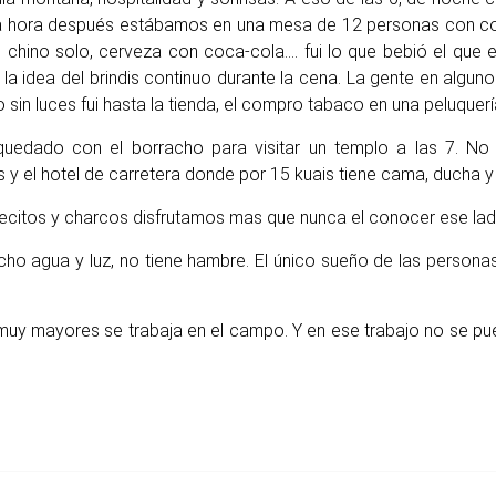
 Una hora después estábamos en una mesa de 12 personas con co
 chino solo, cerveza con coca-cola…. fui lo que bebió el que 
la idea del brindis continuo durante la cena. La gente en algu
no sin luces fui hasta la tienda, el compro tabaco en una peluquer
uedado con el borracho para visitar un templo a las 7. No
y el hotel de carretera donde por 15 kuais tiene cama, ducha y 
blecitos y charcos disfrutamos mas que nunca el conocer ese la
cho agua y luz, no tiene hambre. El único sueño de las personas
y mayores se trabaja en el campo. Y en ese trabajo no se pued