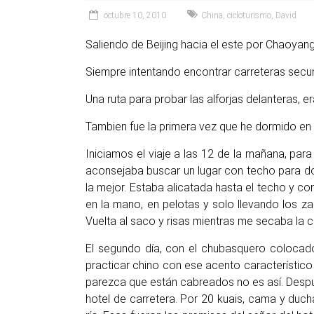
octubre 10, 2010
China
,
cicloturismo
,
David
Saliendo de Beijing hacia el este por Chaoyang
Siempre intentando encontrar carreteras secu
Una ruta para probar las alforjas delanteras, 
Tambien fue la primera vez que he dormido en 
Iniciamos el viaje a las 12 de la mañana, pa
aconsejaba buscar un lugar con techo para dor
la mejor. Estaba alicatada hasta el techo y con
en la mano, en pelotas y solo llevando los z
Vuelta al saco y risas mientras me secaba la 
El segundo día, con el chubasquero colocad
practicar chino con ese acento característico
parezca que están cabreados no es así. Despué
hotel de carretera. Por 20 kuais, cama y duch