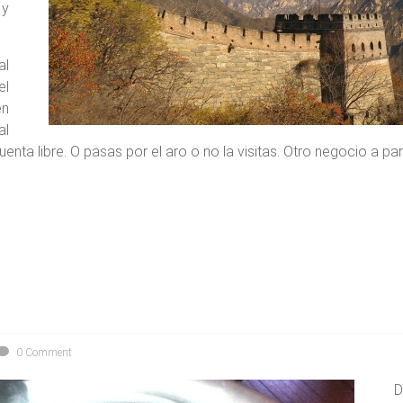
 y
al
el
en
al
uenta libre. O pasas por el aro o no la visitas. Otro negocio a pa
0 Comment
D