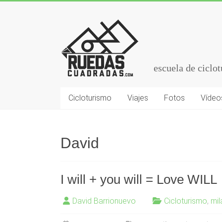
escuela de ciclo
Cicloturismo
Viajes
Fotos
Vídeo
David
I will + you will = Love WILL
David Barrionuevo
Cicloturismo
,
mil