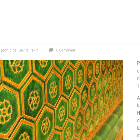
 prohibida
,
David
,
Pekín
0 Comment
P
e
d
1
A
l
H
d
l
d