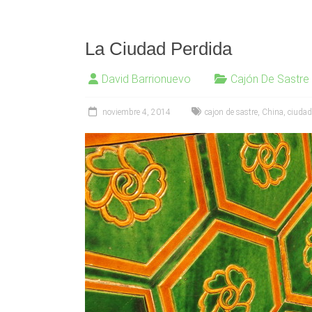
La Ciudad Perdida
David Barrionuevo
Cajón De Sastre
noviembre 4, 2014
cajon de sastre
,
China
,
ciudad