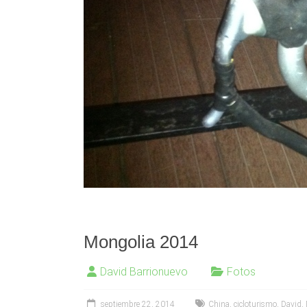
Mongolia 2014
David Barrionuevo
Fotos
septiembre 22, 2014
China
,
cicloturismo
,
David
,