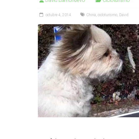
David Barrionuevo
Cicloturismo
octubre 4, 2014
China
,
cicloturismo
,
David