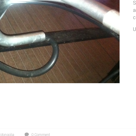
S
a
c
U
Mongolia
0 Comment