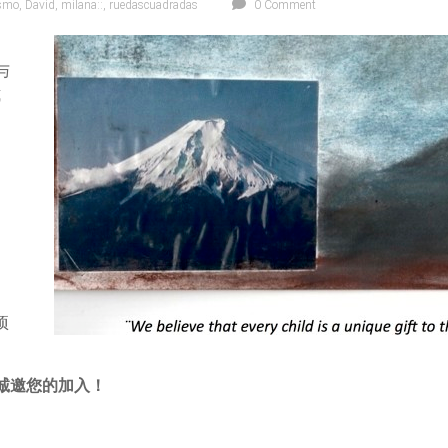
ismo
,
David
,
milana::
,
ruedascuadradas
0 Comment
，
与
式
6
项
诚邀您的加入！