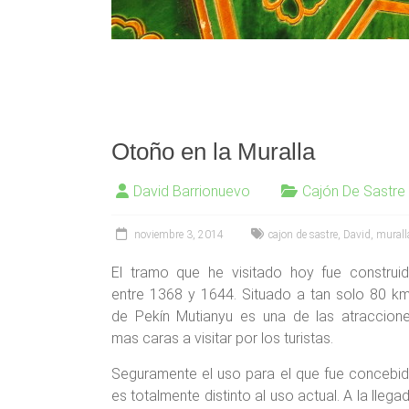
Otoño en la Muralla
David Barrionuevo
Cajón De Sastre
noviembre 3, 2014
cajon de sastre
,
David
,
murall
El tramo que he visitado hoy fue construi
entre 1368 y 1644. Situado a tan solo 80 k
de Pekín Mutianyu es una de las atraccion
mas caras a visitar por los turistas.
Seguramente el uso para el que fue concebi
es totalmente distinto al uso actual. A la llega