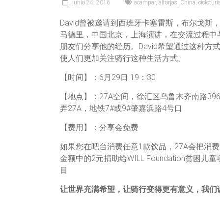
junio 24, 2016
acampar
,
alforjas
,
China
,
ciclotur
David曾被邀请到西班牙卡塞雷斯，布尔戈斯
马德里，中国北京，上海演讲，在交流过程中
朋友们分享他的经历。David希望通过这种方
使人们更加关注骑行这种生活方式。
【时间】：6月29日 19：30
【地点】：27A空间，徐汇区乌鲁木齐南路39
弄27A，地铁7#或9#肇嘉浜路4号口
【费用】：分享会免费
如果您在吧台消费任意1款饮品，27A会把消费
金额中的2元捐助给WILL Foundation贫困儿童
目
让世界充满希望，让骑行变得更有意义，我们