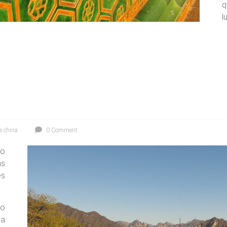
q
l
a china
0 Comment
do
ms
es
do
da