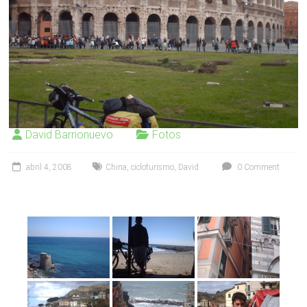
David Barrionuevo
Fotos
abril 4, 2008
China
,
cicloturismo
,
David
0 Comment