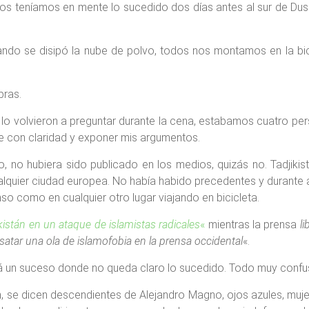
os teníamos en mente lo sucedido dos días antes al sur de Dus
do se disipó la nube de polvo, todos nos montamos en la bicicle
bras.
o volvieron a preguntar durante la cena, estabamos cuatro per
e con claridad y exponer mis argumentos.
obo, no hubiera sido publicado en los medios, quizás no. Tadjik
alquier ciudad europea. No había habido precedentes y durante a
so como en cualquier otro lugar viajando en bicicleta.
kistán en un ataque de islamistas radicales
«
mientras la prensa
li
satar una ola de islamofobia en la prensa occidental
«.
á un suceso donde no queda claro lo sucedido. Todo muy confu
sh, se dicen descendientes de Alejandro Magno, ojos azules, mujer