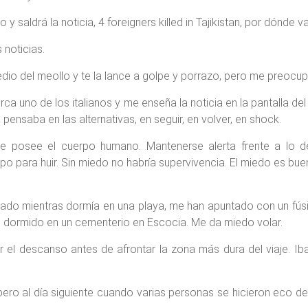
 y saldrá la noticia, 4 foreigners killed in Tajikistan, por dónde v
 noticias.
edio del meollo y te la lance a golpe y porrazo, pero me preocup
 uno de los italianos y me enseña la noticia en la pantalla del
ensaba en las alternativas, en seguir, en volver, en shock.
e posee el cuerpo humano. Mantenerse alerta frente a lo 
po para huir. Sin miedo no habría supervivencia. El miedo es bue
do mientras dormía en una playa, me han apuntado con un fúsil
e dormido en un cementerio en Escocia. Me da miedo volar.
 el descanso antes de afrontar la zona más dura del viaje. Iba 
os pero al día siguiente cuando varias personas se hicieron eco 