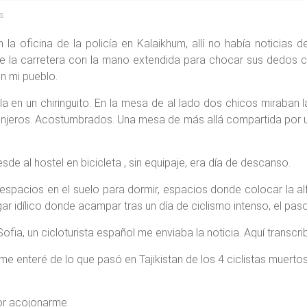
as
a oficina de la policía en Kalaikhum, allí no había noticias del
 la carretera con la mano extendida para chocar sus dedos co
n mi pueblo.
en un chiringuito. En la mesa de al lado dos chicos miraban la
ranjeros. Acostumbrados. Una mesa de más allá compartida por
de al hostel en bicicleta , sin equipaje, era día de descanso.
spacios en el suelo para dormir, espacios donde colocar la al
ugar idílico donde acampar tras un día de ciclismo intenso, el p
ia, un cicloturista español me enviaba la noticia. Aquí transcr
me enteré de lo que pasó en Tajikistan de los 4 ciclistas muert
por acojonarme