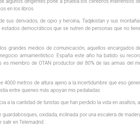
de algunos dirigentes pone a prueba los cerebros indefensos d
s en los libros.
e sus derivados, de opio y heroína, Tadjikistan y sus montaña
 estados democráticos que se nutren de personas que no tienen
 los grandes medios de comunicación, aquellos encargados de
 negocio armamentístico. España este año ha batido su recor
as es miembro de OTAN productor del 80% de las armas del mun
 de 4000 metros de altura ajeno a la incertidumbre que eso gene
stía entre quienes más apoyan mis pedaladas.
ia a la cantidad de turistas que han perdido la vida en asaltos,
 guardabosques, oxidada, inclinada por una escalera de madera 
 salir en Telemadrid¨.