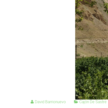
David Barrionuevo
Cajón De Sastre