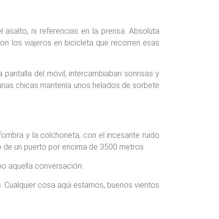
 asalto, ni referencias en la prensa. Absoluta
n los viajeros en bicicleta que recorren esas
 pantalla del móvil, intercambiaban sonrisas y
 unas chicas mantenía unos helados de sorbete
fombra y la colchoneta, con el incesante ruido
aso de un puerto por encima de 3500 metros.
ibo aquella conversación:
os. Cualquier cosa aqúi estamos, buenos vientos