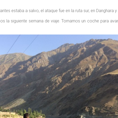
tes estaba a salvo, el ataque fue en la ruta sur, en Danghara y
ellos la siguiente semana de viaje. Tomamos un coche para av