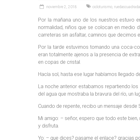
noviembre 2, 2018
cicloturismo
,
ruedascuadrad
Por la mañana uno de los nuestros estuvo en l
normalidad, niños que se colocan en medio de
carreteras sin asfaltar, caminos que decimos e
Por la tarde estuvimos tomando una coca-cola 
eran totalmente ajenos a la presencia de ext
en copas de cristal.
Hacía sol, hasta ese lugar habíamos llegado des
La noche anterior estabamos repartiendo los e
del agua que mostraba la bravura del río, un l
Cuando de repente, recibo un mensaje desde Sof
Mi amigo: – señor, espero que todo este bien, 
y disfruta.
Yo: – que dices? pasame el enlace? gracias 